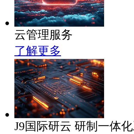
云管理服务
了解更多
J9国际研云 研制一体