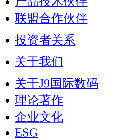
产品技术伙伴
联盟合作伙伴
投资者关系
关于我们
关于J9国际数码
理论著作
企业文化
ESG