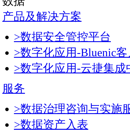
数据
产品及解决方案
>数据安全管控平台
>数字化应用-Blueni
>数字化应用-云捷集成
服务
>数据治理咨询与实施
>数据资产入表