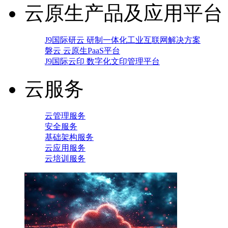
云原生产品及应用平台
J9国际研云 研制一体化工业互联网解决方案
磐云 云原生PaaS平台
J9国际云印 数字化文印管理平台
云服务
云管理服务
安全服务
基础架构服务
云应用服务
云培训服务