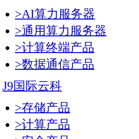
>AI算力服务器
>通用算力服务器
>计算终端产品
>数据通信产品
J9国际云科
>存储产品
>计算产品