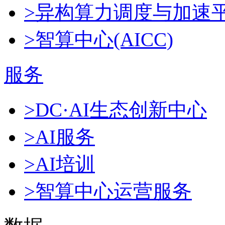
>异构算力调度与加速
>智算中心(AICC)
服务
>DC·AI生态创新中心
>AI服务
>AI培训
>智算中心运营服务