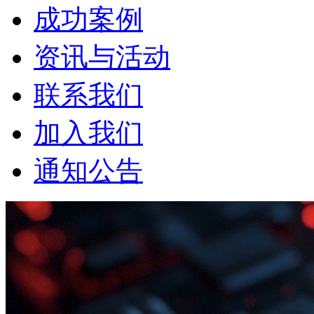
成功案例
资讯与活动
联系我们
加入我们
通知公告