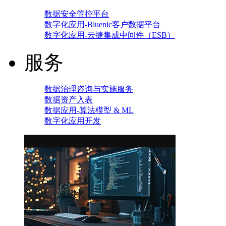
数据安全管控平台
数字化应用-Bluenic客户数据平台
数字化应用-云捷集成中间件（ESB）
服务
数据治理咨询与实施服务
数据资产入表
数据应用-算法模型 & ML
数字化应用开发