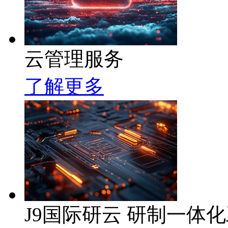
云管理服务
了解更多
J9国际研云 研制一体