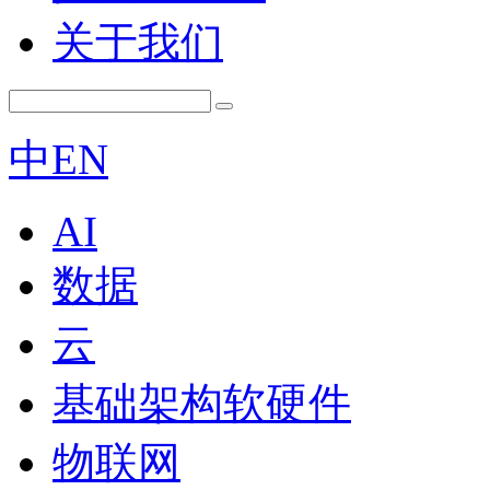
关于我们
中
EN
AI
数据
云
基础架构软硬件
物联网