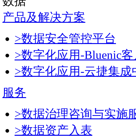
数据
产品及解决方案
>数据安全管控平台
>数字化应用-Blueni
>数字化应用-云捷集成
服务
>数据治理咨询与实施
>数据资产入表