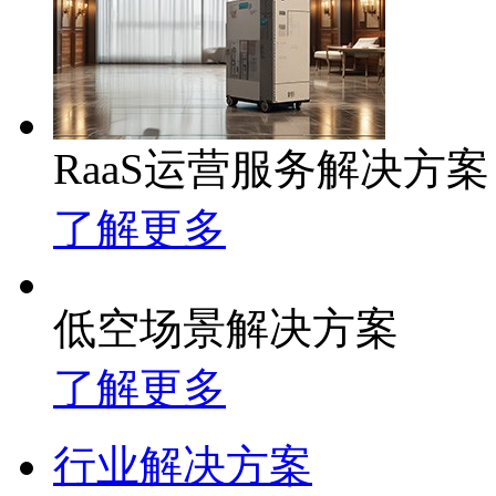
RaaS运营服务解决方案
了解更多
低空场景解决方案
了解更多
行业解决方案