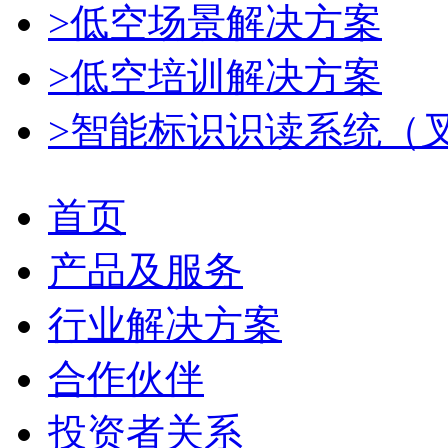
>低空场景解决方案
>低空培训解决方案
>智能标识识读系统（
首页
产品及服务
行业解决方案
合作伙伴
投资者关系