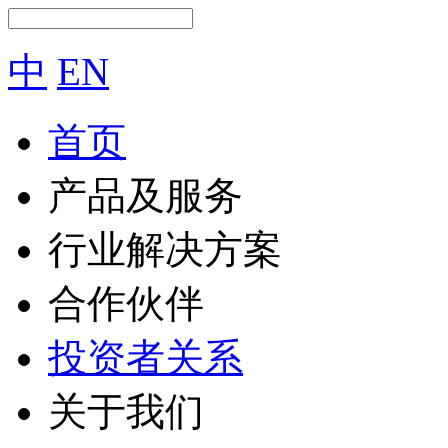
中
EN
首页
产品及服务
行业解决方案
合作伙伴
投资者关系
关于我们