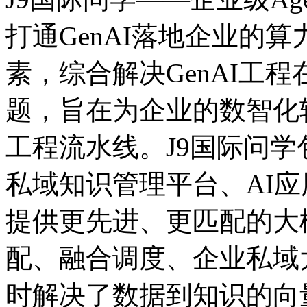
打通GenAI落地企业的算力
素，综合解决GenAI工程在
题，旨在为企业的数智
工程流水线。J9国际问学包
私域知识管理平台、AI
提供更先进、更匹配的大
配、融合调度、企业
时解决了数据到知识的向