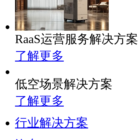
RaaS运营服务解决方案
了解更多
低空场景解决方案
了解更多
行业解决方案