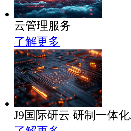
云管理服务
了解更多
J9国际研云 研制一体
了解更多