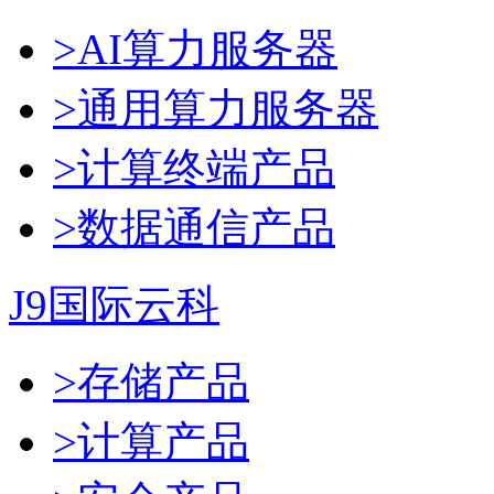
>AI算力服务器
>通用算力服务器
>计算终端产品
>数据通信产品
J9国际云科
>存储产品
>计算产品