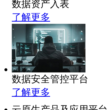
数据资产入表
了解更多
数据安全管控平台
了解更多
云原生产品及应用平台