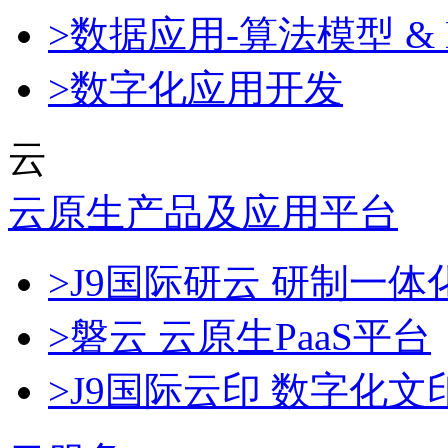
>数据应用-算法模型 & 
>数字化应用开发
云
云原生产品及应用平台
>J9国际研云 研制一
>磐云 云原生PaaS平台
>J9国际云印 数字化