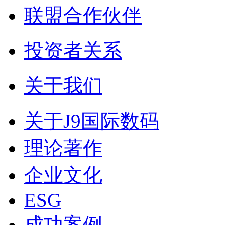
联盟合作伙伴
投资者关系
关于我们
关于J9国际数码
理论著作
企业文化
ESG
成功案例