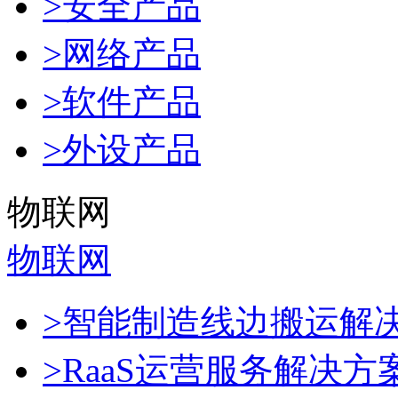
>安全产品
>网络产品
>软件产品
>外设产品
物联网
物联网
>智能制造线边搬运解
>RaaS运营服务解决方