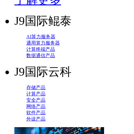
J9国际鲲泰
AI算力服务器
通用算力服务器
计算终端产品
数据通信产品
J9国际云科
存储产品
计算产品
安全产品
网络产品
软件产品
外设产品