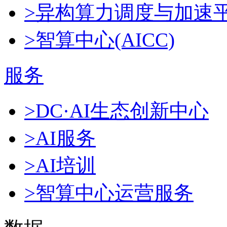
>异构算力调度与加速
>智算中心(AICC)
服务
>DC·AI生态创新中心
>AI服务
>AI培训
>智算中心运营服务