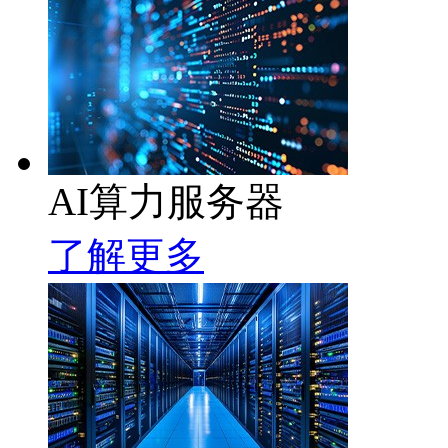
AI算力服务器
了解更多