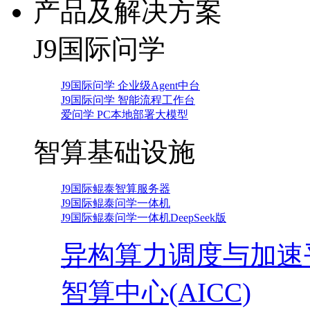
产品及解决方案
J9国际问学
J9国际问学 企业级Agent中台
J9国际问学 智能流程工作台
爱问学 PC本地部署大模型
智算基础设施
J9国际鲲泰智算服务器
J9国际鲲泰问学一体机
J9国际鲲泰问学一体机DeepSeek版
异构算力调度与加速
智算中心(AICC)