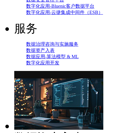
数字化应用-Bluenic客户数据平台
数字化应用-云捷集成中间件（ESB）
服务
数据治理咨询与实施服务
数据资产入表
数据应用-算法模型 & ML
数字化应用开发