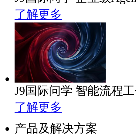
了解更多
J9国际问学 智能流程
了解更多
产品及解决方案