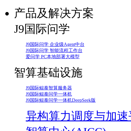
产品及解决方案
J9国际问学
J9国际问学 企业级Agent中台
J9国际问学 智能流程工作台
爱问学 PC本地部署大模型
智算基础设施
J9国际鲲泰智算服务器
J9国际鲲泰问学一体机
J9国际鲲泰问学一体机DeepSeek版
异构算力调度与加速