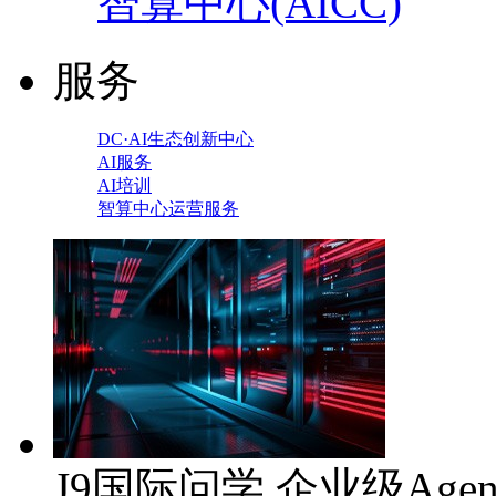
智算中心(AICC)
服务
DC·AI生态创新中心
AI服务
AI培训
智算中心运营服务
J9国际问学 企业级Age