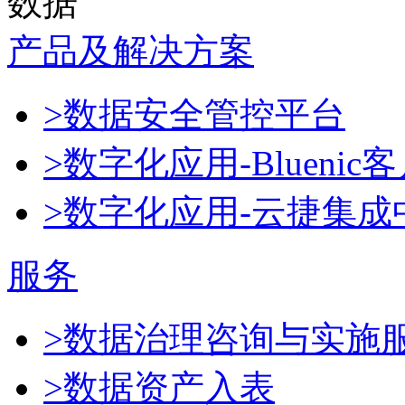
数据
产品及解决方案
>数据安全管控平台
>数字化应用-Blueni
>数字化应用-云捷集成
服务
>数据治理咨询与实施
>数据资产入表