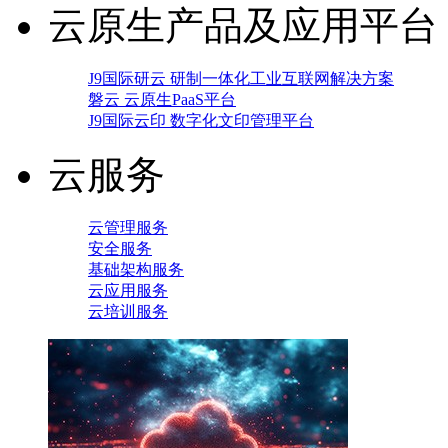
云原生产品及应用平台
J9国际研云 研制一体化工业互联网解决方案
磐云 云原生PaaS平台
J9国际云印 数字化文印管理平台
云服务
云管理服务
安全服务
基础架构服务
云应用服务
云培训服务