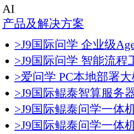
AI
产品及解决方案
>J9国际问学 企业级Age
>J9国际问学 智能流程
>爱问学 PC本地部署
>J9国际鲲泰智算服务
>J9国际鲲泰问学一体
>J9国际鲲泰问学一体机D