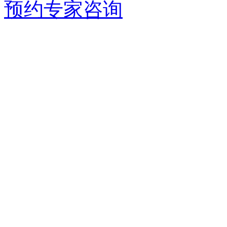
预约专家咨询