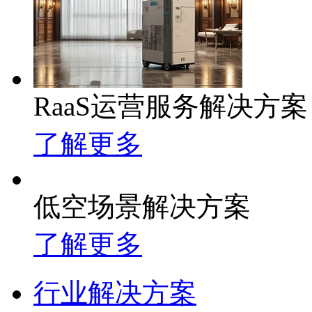
RaaS运营服务解决方案
了解更多
低空场景解决方案
了解更多
行业解决方案